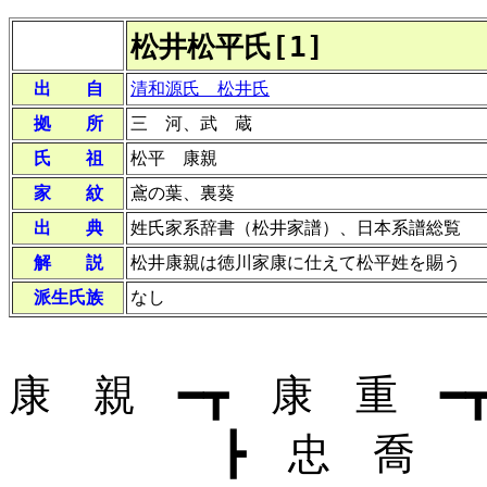
松井松平氏[1]
出 自
清和源氏 松井氏
拠 所
三 河、武 蔵
氏 祖
松平 康親
家 紋
鳶の葉、裏葵
出 典
姓氏家系辞書（松井家譜）、日本系譜総覧
解 説
松井康親は徳川家康に仕えて松平姓を賜う
派生氏族
なし
康 親 ━┳ 康 重 ━
┣ 忠 喬 ┣ 