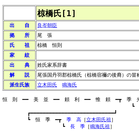
椋橋氏[1]
出 自
良岑朝臣
拠 所
尾 張
氏 祖
椋橋 恒則
家 紋
出 典
姓氏家系辞書
解 説
尾張国丹羽郡椋橋氏（椋橋宿禰の後裔）の冒
派生氏族
立木田氏
鳴海氏
恒 則 ━━ 美 並 ━━ 頼 利 ━━ 惟 頼 ━┳ 季 
┗ 惟 光 
┏━━━━━━━━━━━━━━━━━━━━━━━━━━━┛
┗ 恒 季 ━┳
季 高
［
立木田氏祖
］
┗
長 季
［
鳴海氏祖
］