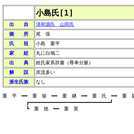
小島氏[1]
出 自
清和源氏 山田氏
拠 所
尾 張
氏 祖
小島 重平
家 紋
丸に白鳩二
出 典
姓氏家系辞書（尊卑分脈）
解 説
庶流多い
派生氏族
なし
重 平 ━━ 重 俊 ━━ 重 継 ━━ 重 氏 ━━ 重 
┏━━━━━━━━━━━━━━━━━━━━━━━━━━━┛
┗ 重 徳 ━━ 重 英