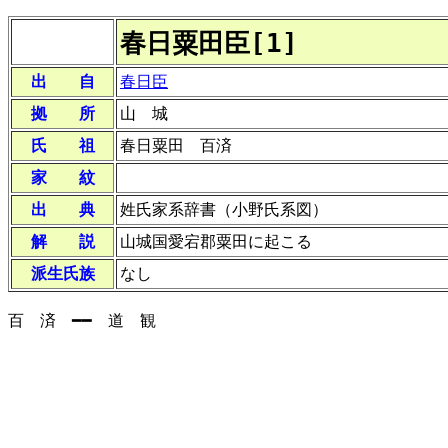
春日粟田臣[1]
出 自
春日臣
拠 所
山 城
氏 祖
春日粟田 百済
家 紋
出 典
姓氏家系辞書（小野氏系図）
解 説
山城国愛宕郡粟田に起こる
派生氏族
なし
百 済 ━━ 道 観