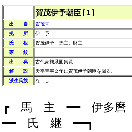
賀茂伊予朝臣[1]
出 自
賀茂直
拠 所
伊 予
氏 祖
賀茂伊予 馬主、財主
家 紋
出 典
古代豪族系図集覧
解 説
天平宝宇２年に賀茂伊予朝臣を賜る。
派生氏族
な し
┏ 馬 主 ━━ 伊多麿
━━ 氏 継 ━━┓