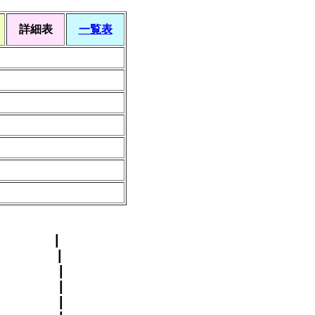
詳細表
一覧表
子） ┃
 子 ┃
 ┃
 ┃
 ┃