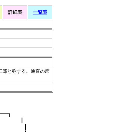
詳細表
一覧表
三郎と称する。通直の庶
━┓
） ┃
┃