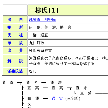
一柳氏[1]
出 自
越智直 河野氏
拠 所
伊 豫、美 濃、播 磨
氏 祖
一柳 通直
家 紋
丸に釘抜
出 典
姓氏家系辞書
河野通直の子久留島通冬、その子通澄は一柳
解 説
子宣高、美濃に移りて一柳氏を称する
派生氏族
なし
通 直 ━┳ 通 冬 ━━ 通 澄
┣ 宣 高 ━━ 直 高 ━┳ 直 末
┃ ┗ 直 盛 ━━━━━━━
┣ 晴 通 ━━
通 宣
（三宅氏
┣ 女 