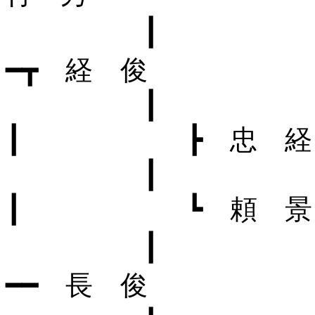
┃ ┣
━┳ 経 俊
┃ ┣ 忠 経
┃ ┗ 頼 景
┃ ┣
━━ 長 俊