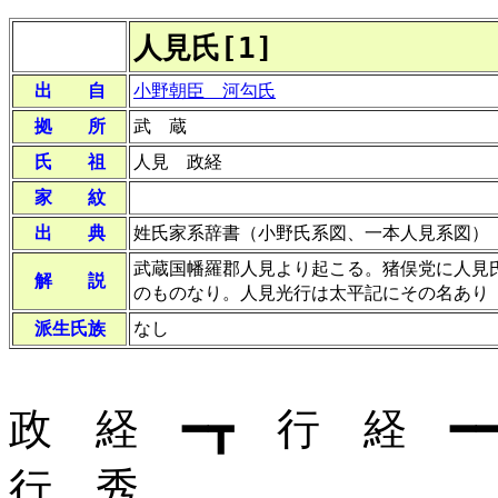
人見氏[1]
出 自
小野朝臣 河勾氏
拠 所
武 蔵
氏 祖
人見 政経
家 紋
出 典
姓氏家系辞書（小野氏系図、一本人見系図）
武蔵国幡羅郡人見より起こる。猪俣党に人見
解 説
のものなり。人見光行は太平記にその名あり
派生氏族
なし
政 経 ━┳ 行 経 ━
行 秀