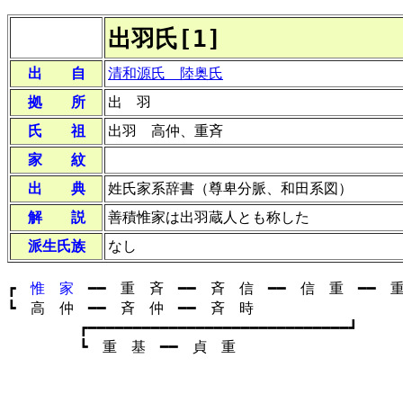
出羽氏[1]
出 自
清和源氏 陸奥氏
拠 所
出 羽
氏 祖
出羽 高仲、重斉
家 紋
出 典
姓氏家系辞書（尊卑分脈、和田系図）
解 説
善積惟家は出羽蔵人とも称した
派生氏族
なし
┏
惟 家
━━ 重 斉 ━━ 斉 信 ━━ 信 重 ━━ 重
┗ 高 仲 ━━ 斉 仲 ━━ 斉
┏━━━━━━━━━━━━━━━━━━━━━━━━━━━━━┛
┗ 重 基 ━━ 貞 重