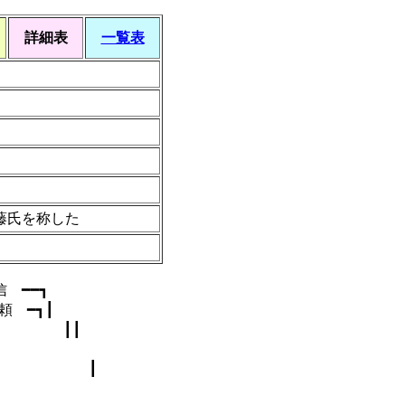
詳細表
一覧表
藤氏を称した
 ━━┓
 ━┓┃
 ┃┃
 ┃