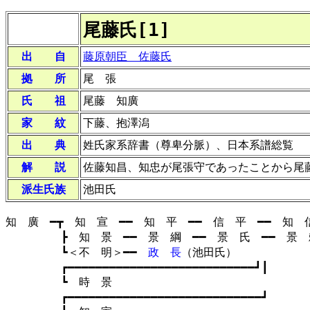
尾藤氏[1]
出 自
藤原朝臣 佐藤氏
拠 所
尾 張
氏 祖
尾藤 知廣
家 紋
下藤、抱澤潟
出 典
姓氏家系辞書（尊卑分脈）、日本系譜総覧
解 説
佐藤知昌、知忠が尾張守であったことから尾
派生氏族
池田氏
知 廣 ━┳ 知 宣 ━━ 知 平 ━━ 信 平 ━━ 知 信
┣ 知 景 ━━ 景 綱 ━━ 景 氏 ━━ 景 頼
┗＜不 明＞━━
政 長
（池田氏）
┏━━━━━━━━━━━━━━━━━━━━━━━━━━━┛┃
┗ 時 景
┏━━━━━━━━━━━━━━━━━━━━━━━━━━━━┛