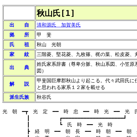
秋山氏[1]
出 自
清和源氏 加賀美氏
拠 所
甲 斐
氏 祖
秋山 光朝
家 紋
三階菱、堅花菱、九枚篠、梶の葉、松皮菱、
姓氏家系辞書（尊卑分脈、秋山系図、小笠原
出 典
図）
甲斐国巨摩郡秋山より起こる。代々武田氏に
解 説
と思われる家系１２家を載せる
派生氏族
秋谷氏
光 朝 ━┳ 光 定 ━━ 時 忠 ━━ 時 光 ━━ 光 
┃ ┏━━━━━━━━━━━━━━━━━━━━┛
┃ ┗ 氏 時 ━━ 光 時
┣ 経 明 ━━ 朝 長 ━━ 時 朝 ━━ 朝 