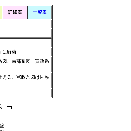
詳細表
一覧表
丸に野菊
系図、南部系図、寛政系
仕える。寛政系図は同族
氏 ━┓
盛