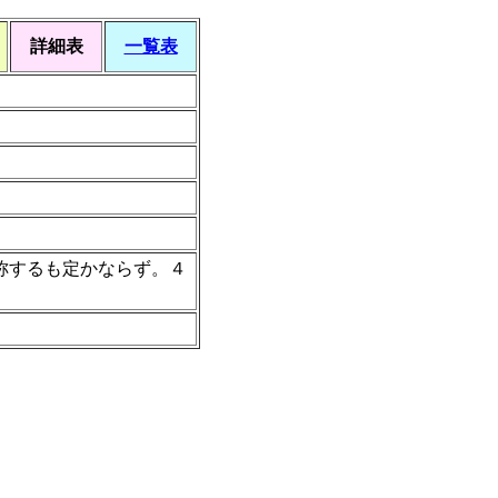
詳細表
一覧表
称するも定かならず。４