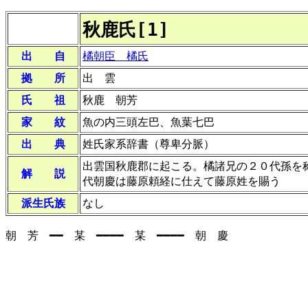
秋鹿氏[1]
出 自
橘朝臣 橘氏
拠 所
出 雲
氏 祖
秋鹿 朝芳
家 紋
魚の内三頭左巴、魚葉七巴
出 典
姓氏家系辞書（尊卑分脈）
出雲国秋鹿郡に起こる。橘諸兄の２０代孫を
解 説
代朝慶は藤原頼経に仕えて藤原姓を賜う
派生氏族
なし
朝 芳 ━━ 某 ━━━━ 某 ━━━━ 朝 慶