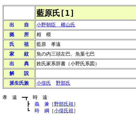
藍原氏[1]
出 自
小野朝臣 横山氏
拠 所
相 模
氏 祖
藍原 孝遠
家 紋
魚の内三頭左巴、魚葉七巴
出 典
姓氏家系辞書（小野氏系図）
解 説
派生氏族
小俣氏
野部氏
孝 遠 ━┳ 時 遠
┣
義 兼
［
野部氏祖
］
┗
時 綱
［
小俣氏祖
］