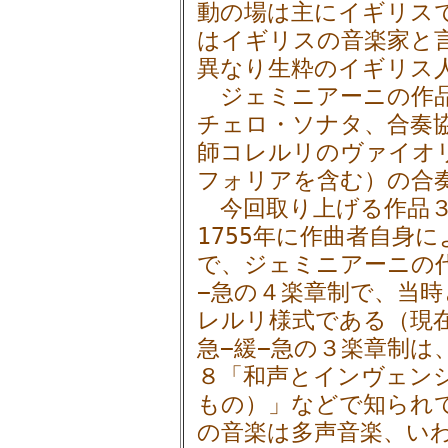
動の場は主にイギリス
はイギリスの音楽家と
異なり生粋のイギリス
ジェミニアーニの作品
チェロ・ソナタ、合奏
師コレルリのヴァイオ
フォリアを含む）の合
今回取り上げる作品３は
1755年に作曲者自身
で、ジェミニアーニの代
−急の４楽章制で、当
レルリ様式である（現
急−緩−急の３楽章制は
８「和声とインヴェン
もの）」などで知られ
の音楽は多声音楽、い