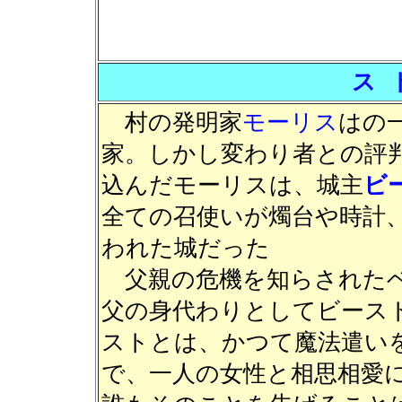
ス 
村の発明家
モーリス
はの
家。しかし変わり者との評
込んだモーリスは、城主
ビ
全ての召使いが燭台や時計
われた城だった
父親の危機を知らされたベ
父の身代わりとしてビース
ストとは、かつて魔法遣い
で、一人の女性と相思相愛