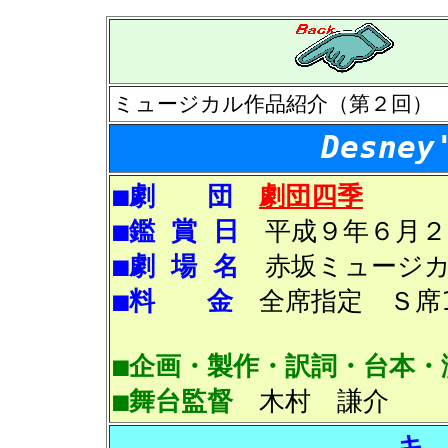
ミュージカル作品紹介（第２回）
Desne
■劇 団
劇団四季
■鑑 賞 日
平成９年６月２
■劇 場 名
赤坂ミュージカ
■料 金
全席指定 Ｓ席10
■企画・製作・訳詞・台本・
■舞台監督
木村 謙介
キ