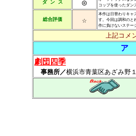
◎
ダ ン ス
コップを使ったダン
本作は日替わりキャ
☆
総合評価
す。今回は調和のと
作に負けないステー
上記コメ
ア
劇団四季
事務所／
横浜市青葉区あざみ野１