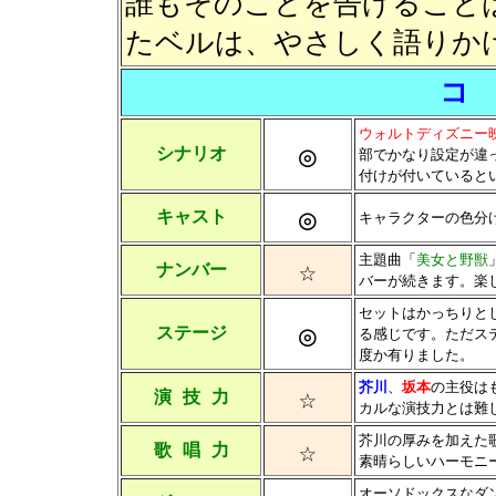
誰もそのことを告げること
たベルは、やさしく語りか
コ
ウォルトディズニー
◎
シナリオ
部でかなり設定が違
付けが付いていると
◎
キャスト
キャラクターの色分
主題曲「
美女と野獣
☆
ナンバー
バーが続きます。楽
セットはかっちりと
◎
ステージ
る感じです。ただス
度か有りました。
芥川
、
坂本
の主役は
☆
演 技 力
カルな演技力とは難
芥川の厚みを加えた
☆
歌 唱 力
素晴らしいハーモニ
オーソドックスなダ