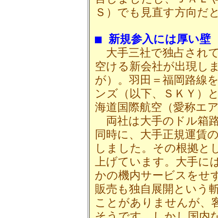
Ｓ）でも見直す方向だ
■ 新規参入には厚い壁
大手三社で独占されて
空ける新会社が出現し
が）。羽田＝福岡路線
ンズ（以下、ＳＫＹ）
海道国際航空（愛称エ
両社は大手のドル箱路
同時に、大手正規運賃
しました。その根拠と
上げています。大手に
かの機内サービスをせ
販売も独自展開という
ことがありませんが、
そうです。しかし国内