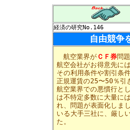
経済の研究No.146
自由競争
航空業界が
ＣＦ券
問
航空会社がお得意先に
その利用条件や割引条
正規運賃の25〜50％
航空業界での悪慣行と
は不特定多数に大量に
れ、問題が表面化しま
いる大手三社に、厳し
た。