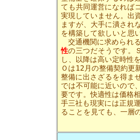
ても共同運営になれば
実現していません。出
ますが、大手に潰され
を構築して欲しいと思
交通機関に求められる
性
の三つだそうです。
し、以降は高い定時性
Ｏは12月の整備契約更
整備に出さざるを得ま
では不可能に近いので
要です。快適性は価格
手三社も現実には正規
ることを見ても、一層