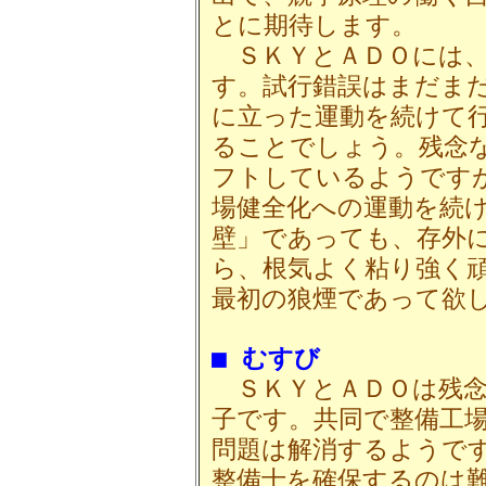
とに期待します。
ＳＫＹとＡＤＯには、
す。試行錯誤はまだま
に立った運動を続けて
ることでしょう。残念
フトしているようです
場健全化への運動を続
壁」であっても、存外
ら、根気よく粘り強く
最初の狼煙であって欲
■ むすび
ＳＫＹとＡＤＯは残念
子です。共同で整備工
問題は解消するようで
整備士を確保するのは