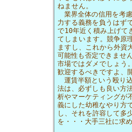
ねません。
業界全体の信用を考慮
力する義務を負うはず
で10年近く積み上げて
てしまいます。競争原
ますし、これから外資
可能性も否定できませ
市場ではダメでしょう
歓迎するべきですよ、
運賃半額という殴り込
法は、必ずしも良い方
析やマーケティングが
義にした幼稚なやり方
し、それを許容して多
を・・・大手三社に求