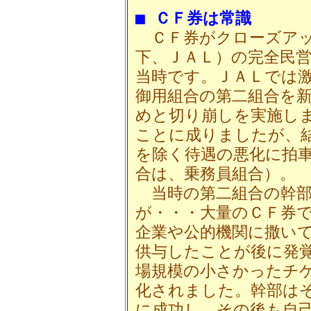
■ ＣＦ券は常識
ＣＦ券がクローズアッ
下、ＪＡＬ）の完全民
当時です。ＪＡＬでは
御用組合の第二組合を
めと切り崩しを実施し
ことに成りましたが、
を除く待遇の悪化に拍
合は、乗務員組合）。
当時の第二組合の幹部
が・・・大量のＣＦ券
企業や公的機関に撒い
供与したことが後に発
場規模の小さかったチ
化されました。幹部は
に成功し、その後も自