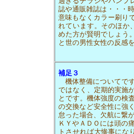
過ぎるチラシやパンフ
誌や通販雑誌は・・・
意味もなくカラー刷り
れています。そのほか
めた方が賢明でしょう
と世の男性女性の反感
補足３
機体整備についてです
ではなく、定期的実施
とです。機体強度の検
の交換など安全性に強
怠った場合、欠航に繋
ＫＹやＡＤＯには頭の
トさせれば大惨事にな