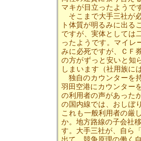
マキが目立ったようで
そこまで大手三社が必
ト体質が明るみに出る
ですが、実体としては
ったようです。マイレ
みに必死ですが、ＣＦ
の方がずっと安いと知
しまいます（社用族に
独自のカウンターを持
羽田空港にカウンター
の利用者の声があった
の国内線では、おしぼ
これも一般利用者の厳
か。地方路線の子会社
す。大手三社が、自ら
出て、競争原理の働く