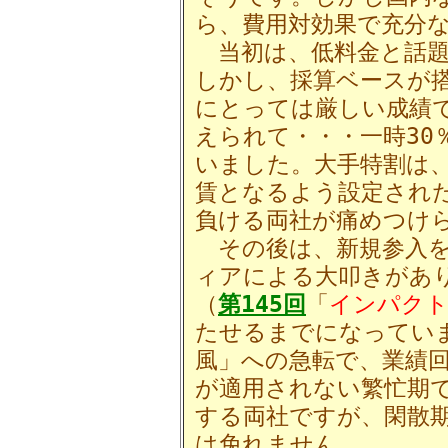
ら、費用対効果で充分
当初は、低料金と話題
しかし、採算ベースが搭
にとっては厳しい成績
えられて・・・一時30
いました。大手特割は
賃となるよう設定され
負ける両社が痛めつけ
その後は、新規参入を
ィアによる大叩きがあ
（
第145回
「
インパクト
たせるまでになってい
風」への急転で、業績
が適用されない繁忙期
する両社ですが、閑散
は免れません。