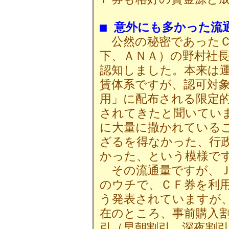
■ 意外にも多かった流
公然の秘密であったＣ
下、ＡＮＡ）の野村社長
認知しました。本来は
賃体系ですが、認可対
用」に配布される限定
されてきたと聞いてい
に大量に撒かれている
ざるを得なかった、行
かった、という模様で
その流通量ですが、Ｊ
のウチで、ＣＦ券を利
う発表されていますが
在のところ、事前購入
引（早朝割引、深夜割