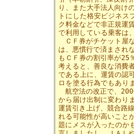
り、また大手法人向け
トにした格安ビジネス
ク料金などで非正規運
で利用している乗客は、
ＣＦ券がチケット屋な
は、悪慣行で済まされ
もＣＦ券の割引率が25
考えると、善良な消費
である上に、運賃の認
ロを塗る行為でもあり
航空法の改正で、200
から届け出制に変わり
運賃引き上げ、競合路
れる可能性が高いこと
題にメスが入ったのか
言しましたし、ＪＡＬ