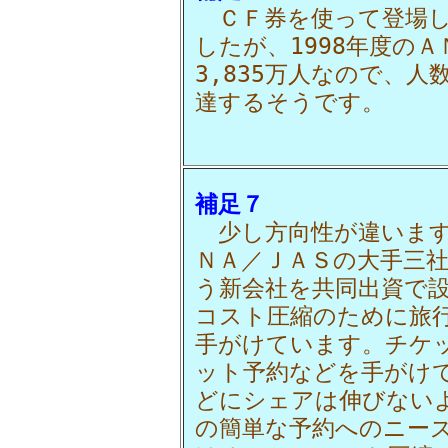
ＣＦ券を使って登場し
したが、1998年度の
3,835万人なので、人
達するそうです。
補足７
少し方向性が違います
ＮＡ／ＪＡＳの大手三
う新会社を共同出資で
コスト圧縮のために旅
手がけています。チケ
ット予約などを手がけ
どにシェアは伸びない
の簡単な予約へのニー