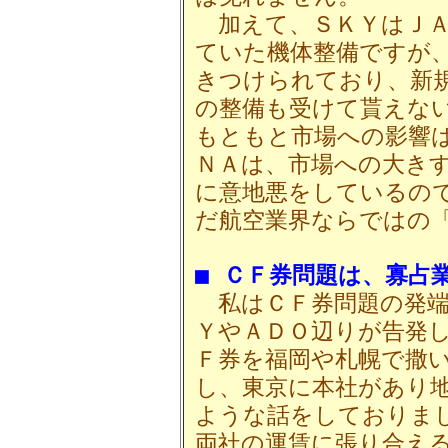
加えて、ＳＫＹはＪＡ
ていた機体整備ですが
きつけられており、新
の整備も受けて貰えな
もともと市場への影響
ＮＡは、市場への大き
に意地悪をしているの
だ航空業界ならではの
■ ＣＦ券問題は、寡占
私はＣＦ券問題の発端
ＹやＡＤＯ辺りが告発
Ｆ券を福岡や札幌で撒
し、東京に本社があり
ような話をしておりま
両社の運賃に張り合え