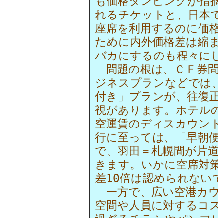
も価格ダンピングが指
れるチケットと、日本
座席を利用するのに価
ために内外価格差は縮
バカにするのも程々に
問題の根は、ＣＦ券問
ジネスプランなどでは
付き」プランが、往復
視があります。ホテル
空運賃のディスカウン
行に至っては、「早朝
で、羽田＝札幌間が片道
きます。いかに空席対
差10倍は認められない
一方で、広い空港カウ
空間や人員に対するコ