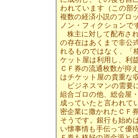
われています（この部
複数の経済小説のプロ
ノン・フィクションで
株主に対して配布され
の存在はあくまで非公
れるものではなく、「
ケット屋は利用し、利
ＣＦ券の流通枚数が抑
はチケット屋の貴重な
ビジネスマンの需要に
組合ゴロの他、総会屋
成っていたと言われて
密企業に撒かれたＣＦ
そうです。銀行も始め
い懐事情も手伝って優
Ｆ券も格好の資金源と