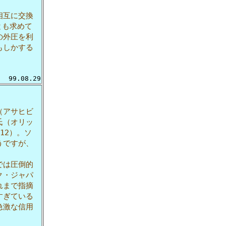
相互に交換
とも求めて
の外圧を利
もしかする
99.08.29
（アサヒビ
氏（オリッ
12）。ソ
うですが、
では圧倒的
ク・ジャパ
れまで指摘
すぎている
急激な信用