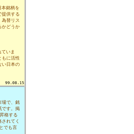
日本銘柄を
で提供する
、為替リス
るかどうか
れていま
ともに活性
ない日本の
99.08.15
市場で、銘
紙です。掲
へ昇格する
格されてく
とでも言