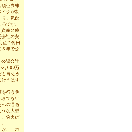
店頭証券株
メイクが制
あり、気配
ころです。
純資産２億
開会社の安
利益２億円
均５年で公
、公認会計
,000万
だと言える
に行うはず
算を行う例
べきでない
場への通過
ような大型
く、例えば
す。
たが、これ