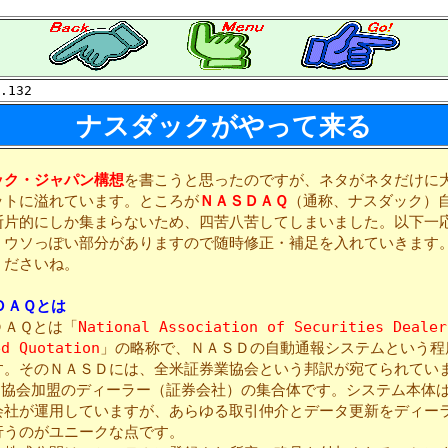
.132
ナスダックがやって来る
ック・ジャパン構想
を書こうと思ったのですが、ネタがネタだけに
ットに溢れています。ところが
ＮＡＳＤＡＱ
（通称、ナスダック）
断片的にしか集まらないため、四苦八苦してしまいました。以下一
、ウソっぽい部分がありますので随時修正・補足を入れていきます
くださいね。
ＤＡＱとは
ＡＱとは「
National Association of Securities Dealer
ed Quotation
」の略称で、ＮＡＳＤの自動通報システムという程
す。そのＮＡＳＤには、全米証券業協会という邦訳が宛てられてい
ある協会加盟のディーラー（証券会社）の集合体です。システム本体
会社が運用していますが、あらゆる取引仲介とデータ更新をディー
行うのがユニークな点です。