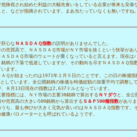
で危険視され始めた利益の大幅先食いをしている企業が将来も安泰
こと、などが指摘されています。まあ当たっていなくも無いですね
肝心な
ＮＡＳＤＡＱ指数
の説明がありませんでした。
の売買高で、ＮＡＳＤＡＱ市場がＮＹ市場を抜くという快挙があ
ＮＡＳＤＡＱ市場のウェートが重くなっていると言えます。現在は
ト銘柄の下落で低迷していますが、その動向を示すＮＡＳＤＡＱ指
ています。
ＡＱが始まったのは1971年２月５日のことです。この日の株価指
ドルとしています。全公開銘柄の株価を時価総額の加重平均で調整し
、８月13日現在の指数は2,637ドルとなっています。
要指標には、ＮＹ市場の主要30銘柄で算出する
ＮＹダウ
と、全公
額や売買高の大きい500銘柄から算出する
Ｓ＆Ｐ500種指数
がありま
のうち、最も伸びが大きく元気が良いのはＮＡＳＤＡＱ指数です。
の健康バロメーターとも呼ばれているようです。