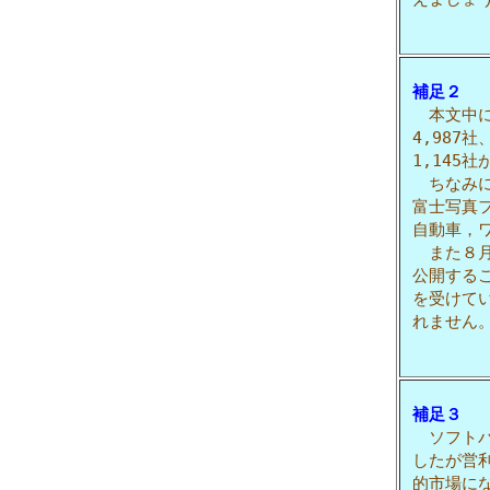
補足２
本文中に1
4,987
1,145
ちなみに
富士写真
自動車，
また８月
公開する
を受けて
れません
補足３
ソフトバ
したが営
的市場に