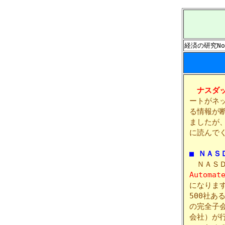
経済の研究No
ナスダ
ートがネ
る情報が
ましたが
に読んで
■ ＮＡＳ
ＮＡＳＤ
Automat
になりま
500社
の完全子
会社）が