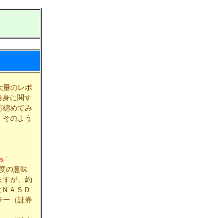
大量のレポ
自身に関す
応纏めてみ
。そのよう
s'
度の意味
ますが、約
はＮＡＳＤ
ラー（証券