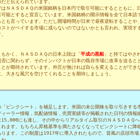
のだと伝えられています。
はＮＡＳＤＡＱの米国銘柄を日本円で取引可能にするとともに、
引可能とすると宣言しています。米国銘柄の開示情報を全て日本語
るとも言っています。ただし開場時間が日米で昼夜逆転することや
コストがペイする市場に成らないのではないかとも言われ、実現す
す。
もかく、ＮＡＳＤＡＱの日本上陸は「
平成の黒船
」と持てはやさ
成否に関わらず、そのインパクトが日本の既存市場に改革を迫ると
ことが期待されています。外圧が無ければ自らを変えることができ
に、大きな風穴を空けてくれることを期待しましょう。
「ピンクシート」を補足します。米国の未公開株を取り引きする
ディーラー情報，気配値情報，売買実績等が掲載された日刊の情報
15,000にも達し、その中からリアルタイム取引のＮＡＳＤＡＱ
まれます。もちろん昇格基準を満たさなくなってピンクシートに降
あります。この制度は1917年に導入されたもので、昔風の店頭市場
うか。