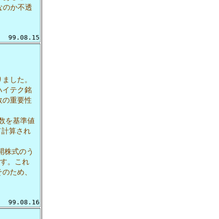
なのか不透
。
99.08.15
りました。
ハイテク銘
数の重要性
数を基準値
て計算され
開株式のう
す。これ
そのため、
99.08.16