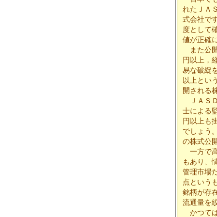
れたＪＡ
式会社で
度として
値が正確
また公開
円以上，
易な破綻
以上とい
開される
ＪＡＳＤ
士による
円以上も
でしょう
の株式公
一方で高
もあり、
管理市場
点という
銘柄が存
流通量を
かつては