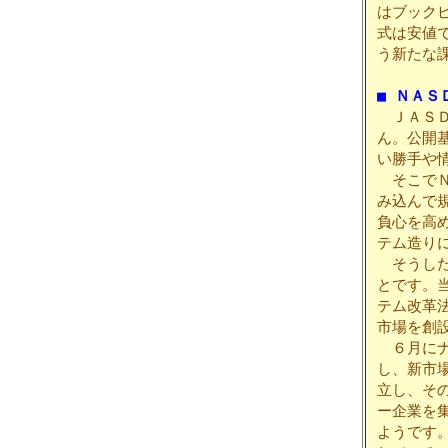
はブック
式は安値
う新たな
■ ＮＡＳ
ＪＡＳＤ
ん。公開
い勝手や
そこでＮ
み込んで
負心を高
テム造り
そうした
とです。当
テム改革
市場を創
６月にナ
し、新市
立し、そ
ー企業を
ようです