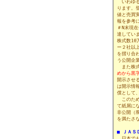
いわゆる
ります。
値と売買
報を参考
＃N末現在
達してい
株式数10
ー２社以
を摺り合
う公開企
また株式
めから黒
開示させ
は開示情
償として
このため
て紙屑に
非公開（
を満たさ
■ ＪＡＳ
日本でも