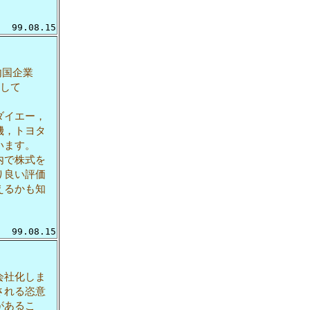
99.08.15
内国企業
開して
ダイエー，
機，トヨタ
います。
内で株式を
り良い評価
えるかも知
99.08.15
会社化しま
される恣意
があるこ