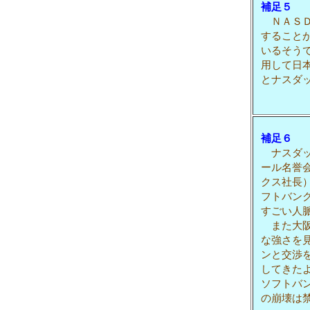
補足５
ＮＡＳＤ
すること
いるそう
用して日
とナスダ
補足６
ナスダッ
ール名誉
クス社長）
フトバン
すごい人
また大阪
な強さを
ンと交渉
してきた
ソフトバ
の崩壊は