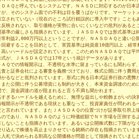
ＳＤＡＱと呼んでいるシステムです。ＮＡＳＤに対応するのが日本
すが、そのシステム面での不利は目を覆うばかりです。マーケット
確立されていない（現在のところ試行錯誤的に導入中です）ことも
に反映されない、取引価格が実勢に合いにくいなどの批判があると
基準の厳しさも指摘されています。ＪＡＳＤＡＱでは形式基準は
経常利益2,000万円以上ということですが、ＮＡＳＤＡＱと違い公
を回避することを目的として、実質基準は純資産10億円以上，経常
う高いハードルが設定されています。このためＮＡＳＤＡＱでは平
株式が、ＪＡＳＤＡＱでは17年という統計データがあります。
ＡＱでの情報開示は、不透明な水準に留まっているにも関わらず
監査と証券会社による審査を義務づけており、株式公開に伴う費用が2
掛かるなどと批判されています。形式に拘る日本式証券行政の悪弊
。また公開に伴う公募増資にも制約が大きく、本来資金調達のため
開で、資金調達の道が阻まれると言う不満も聞かれます。
すぎるハードルを越えるために、無理な益出しや粉飾まがいの決
情報開示が不透明である現状とも重なって、投資家責任が問われる
だと言われています。またＪＡＳＤＡＱの位置づけが証券取引所上
ものであり、ＮＡＳＤＡＱのように時価総額でＮＹ市場を圧倒する
在しないことも指摘されています。あるいは公開株式数に下限がな
絞り込んで株価を高止まりさせている銘柄の存在も指摘されていま
入札で決められる割高な公開価格が問題として指摘されていまし