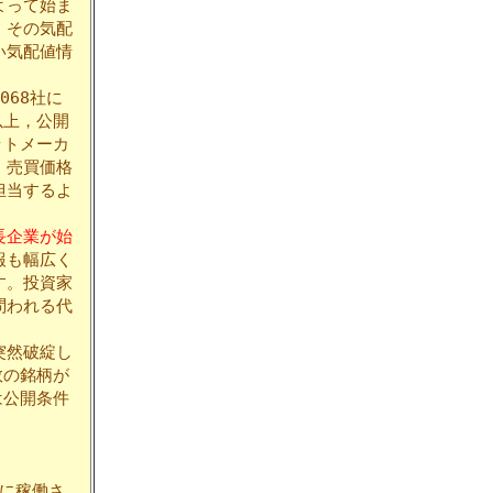
よって始ま
、その気配
い気配値情
068社に
以上，公開
ットメーカ
、売買価格
担当するよ
長企業が始
報も幅広く
す。投資家
問われる代
突然破綻し
数の銘柄が
は公開条件
月に稼働さ