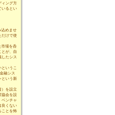
ディング方
ているとい
み込めませ
ただけで使
た市場を呑
ことが、自
識したシス
いというこ
の金融シス
ンという新
資）を設立
業協会を設
。ベンチャ
は良くない
ることを怖