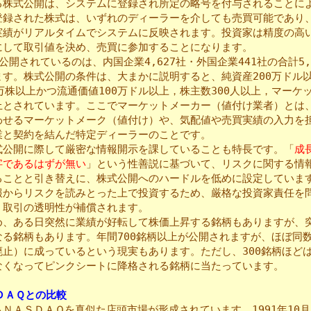
株式公開は、システムに登録され所定の略号を付与されることに
登録された株式は、いずれのディーラーを介しても売買可能であり
実績がリアルタイムでシステムに反映されます。投資家は精度の高
にして取引値を決め、売買に参加することになります。
公開されているのは、内国企業4,627社・外国企業441社の合計5,
ます。株式公開の条件は、大まかに説明すると、純資産200万ドル
万株以上かつ流通価値100万ドル以上，株主数300人以上，マーケ
上とされています。ここでマーケットメーカー（値付け業者）とは
わせるマーケットメーク（値付け）や、気配値や売買実績の入力を
業と契約を結んだ特定ディーラーのことです。
公開に際して厳密な情報開示を課していることも特長です。「
成
字であるはずが無い
」という性善説に基づいて、リスクに関する情
ることと引き替えに、株式公開へのハードルを低めに設定していま
報からリスクを読みとった上で投資するため、厳格な投資家責任を
、取引の透明性が補償されます。
、ある日突然に業績が好転して株価上昇する銘柄もありますが、
なる銘柄もあります。年間700銘柄以上が公開されますが、ほぼ同
廃止）に成っているという現実もあります。ただし、300銘柄ほど
なくなってピンクシートに降格される銘柄に当たっています。
ＤＡＱとの比較
ＮＡＳＤＡＱを真似た店頭市場が形成されています。1991年10