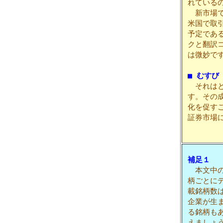
れている
新市場で
米国で取
予定であ
クと翻訳
は微妙で
■ むすび
それはと
す。その
化を促す
証券市場
補足１
本文中の
柄ごとに
載銘柄数は
企業が生
る銘柄も
えましょ