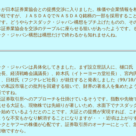
が日本証券業協会との提携交渉に入りました。株価や企業情報を
が柱ですが、ＪＡＳＤＡＱでＮＡＳＤＡＱ銘柄の一部を採用するこ
です。どうやらナスダック・ジャパン構想をブチ上げたものの、そ
本証券業協会を交渉のテーブルに座らせる狙いがあったようです。
ック・ジャパン構想は構想だけで終わるかも知れませんね。
ク・ジャパンは具体化してきました。まず設立世話人に、樋口氏
会長、経済戦略会議議長）、鈴木氏（イトーヨーカ堂社長）、宮内
、日枝氏（フジテレビ社長）が就任すると発表しました（99/10/
クの私設市場との批判を回避する狙いで、財界の著名人を集めたよ
脈ですね。
証券取引所へのアプローチを仕掛けているそうです。指数や先物
見せる大証も、現物株では先細りが著しいため、水面下でナスダッ
を始めているようだとのことです。大証との提携が実現すれば、こ
ような不安もかなり解消することになりますが・・・近頃は上がり
ンクとヤフーの株価が心配です。証券取引所のオーナーにとって、
禁物ですから。