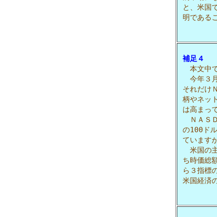
と、米国
明である
補足４
本文中で
今年３月
それだけ
柄やネッ
は高まっ
ＮＡＳＤ
の100
ていますが
米国の主
ち時価総
ら３指標
米国経済