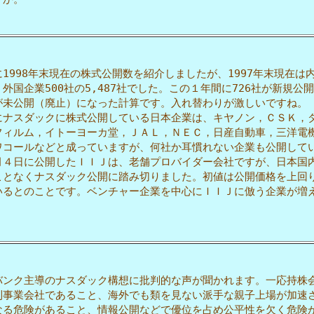
998年末現在の株式公開数を紹介しましたが、1997年末現在は
社、外国企業500社の5,487社でした。この１年間に726社が新規公
社が未公開（廃止）になった計算です。入れ替わりが激しいですね。
ナスダックに株式公開している日本企業は、キヤノン，ＣＳＫ，
フィルム，イトーヨーカ堂，ＪＡＬ，ＮＥＣ，日産自動車，三洋電
ワコールなどと成っていますが、何社か耳慣れない企業も公開して
４日に公開したＩＩＪは、老舗プロバイダー会社ですが、日本国
ことなくナスダック公開に踏み切りました。初値は公開価格を上回
いるとのことです。ベンチャー企業を中心にＩＩＪに倣う企業が増
。
ンク主導のナスダック構想に批判的な声が聞かれます。一応持株
利事業会社であること、海外でも類を見ない派手な親子上場が加速
なる危険があること、情報公開などで優位を占め公平性を欠く危険