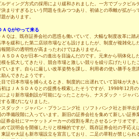
ビルディング方式の採用により緩和されました。一方でブックビル
で決まりすぎるという問題を生みつつあり、初値との乖離が拡がっ
課題があります。
ＤＡＱがやって来る
ＡＱは、既存証券会社の思惑も働いていて、大幅な制度改革に踏
基準を緩和した第二店頭市場なども設けましたが、制度が複雑化し
情報開示の透明性が高まったわけではありません。
ＡＳＤＡＱが日本への進出を目論んだのです。元来から弱体化し
規模を拡大してきたり、競合市場と激しい競りを繰り広げたりした
めています。自らに厳しい改革姿勢を課し、利用者の使い勝手を意
に励んできたようです。
目で日本市場を捕らえるとき、制度的に出遅れていて旨味が大き
初はＪＡＳＤＡＱとの提携を模索したそうですが、1998年12月
法により新市場創設が可能になったことから、ナスダック・ジャパ
設する運びになりました。
スダック・ジャパン・プランニング社（ソフトバンク社と折半出
場の準備段階に入っています。新旧の証券会社を集めて新しい証券
の証券会社にマーケットメーカーの役割を果たさせるシナリオです
集めて説明会を開催したりと積極的ですが、既存証券会社の手応え
。東証や大証も新市場設立を宣言しており、二足の草鞋が禁じられ