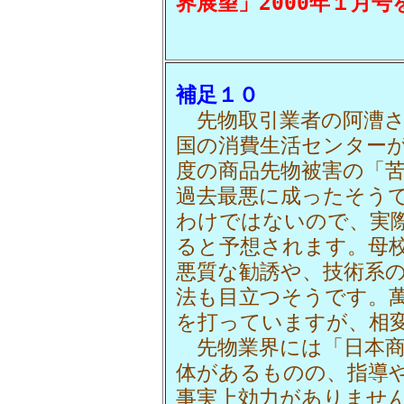
界展望」2000年１月
補足１０
先物取引業者の阿漕さ
国の消費生活センターが
度の商品先物被害の「苦
過去最悪に成ったそう
わけではないので、実
ると予想されます。母
悪質な勧誘や、技術系
法も目立つそうです。
を打っていますが、相
先物業界には「日本商
体があるものの、指導
事実上効力がありませ