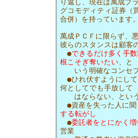
り返し、現在は萬成プ
グコモディティ証券（
合併）を持っています
萬成ＰＣＦに限らず、
彼らのスタンスは顧客
●
できるだけ多く手数
根こそぎ奪いたい
、と
いう明確なコンセ
●ひれ伏すようにして
何としてでも手放して
はならない、とい
●資産を失った人に聞
する転がし
●
委託者をとにかく増
営業