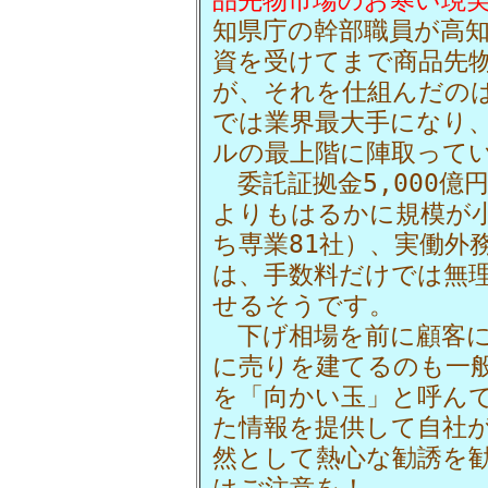
知県庁の幹部職員が高
資を受けてまで商品先
が、それを仕組んだの
では業界最大手になり
ルの最上階に陣取って
委託証拠金5,000億
よりもはるかに規模が小
ち専業81社）、実働外
は、手数料だけでは無
せるそうです。
下げ相場を前に顧客に
に売りを建てるのも一
を「向かい玉」と呼ん
た情報を提供して自社
然として熱心な勧誘を
はご注意を！