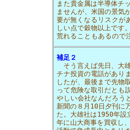
また貴金属は半導体チ
ませんが、米国の景気
要が無くなるリスクが
しい点で穀物以上です
荒れることもあるので
補足２
そう言えば先日、大雄
チナ投資の電話があり
したが、最後まで先物
って危険な取引だとも
やしい会社なんだろう
新聞の８月10日夕刊に
た。大雄社は1950年設
年に山大商事を買収し