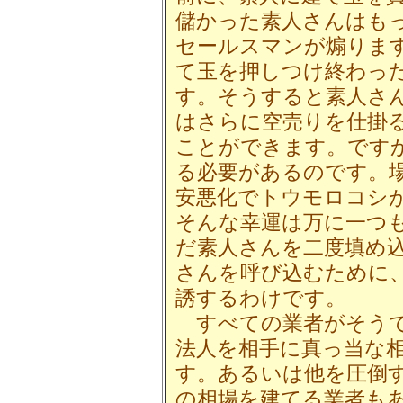
儲かった素人さんはも
セールスマンが煽りま
て玉を押しつけ終わっ
す。そうすると素人さ
はさらに空売りを仕掛
ことができます。です
る必要があるのです。
安悪化でトウモロコシ
そんな幸運は万に一つ
だ素人さんを二度填め
さんを呼び込むために
誘するわけです。
すべての業者がそうで
法人を相手に真っ当な
す。あるいは他を圧倒
の相場を建てる業者も