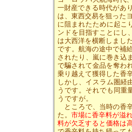
一財産できる時代があ
は、東西交易を狙った
に阻まれたために起こ
ンドを目指すことにし
は大西洋を横断しまし
です。航海の途中で補
されたり、嵐に巻き込
で騙されて金品を奪わ
乗り越えて獲得した香
しかし、イスラム圏経
うです。それでも同重
うですが。
ところで、当時の香辛
た。
市場に香辛料が溢
料が欠乏すると価格は
で香辛料を持ち帰って