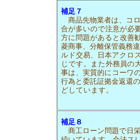
補足７
商品先物業者は、コロ
合が多いので注意が必
方に問題があると改善
菱商事、分離保管義務
ルド交易、日本アクロ
じです。また外務員の
事は、実質的にコーワ
行為と委託証拠金返還
どしています。
補足８
商工ローン問題で日栄
続いています。合法ス