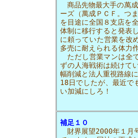
商品先物最大手の萬成
ーズ（萬成ＰＣＦ。つま
を目途に全国８支店を
体制に移行すると発表
に頼っていた営業を改
多売に耐えられる体力
ただし営業マンは全て
ずの人海戦術は続けて
幅削減と法人重視路線に
18日でしたが、最近で
い加減にしろ！
補足１０
財界展望2000年１月