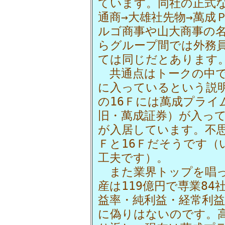
ています。同社の正式
通商→大雄社先物→萬成
ルゴ商事や山大商事の
らグループ間では外務
ては同じだとあります
共通点はトークの中で
に入っているという説
の16Ｆには萬成プライ
旧・萬成証券）が入っ
が入居しています。不
Ｆと16Ｆだそうです（
工夫です）。
また業界トップを唱っ
産は119億円で専業8
益率・純利益・経常利
に偽りはないのです。