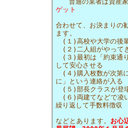
普通の業者は資産家
ゲット
合わせて、お決まりの
ます。
(１)高校や大学の後
(２)二人組がやって
(３)最初は「約束通
して安心させる
(４)購入枚数が次第
に」という連絡が入る
(５)部長クラスが登
(６)両建てなどで凌
繰り返して手数料徴収
などとあります。
お心