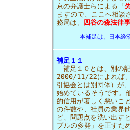
京の弁護士らによる「
ますので、ここへ相談
務局は、
四谷の森法律
本補足は、日本経済
補足１１
補足１０とは、別の記
2000/11/22によ
引協会とは別団体）が
始めているそうです。
的信用が著しく悪いこ
の件数や、社員の業界
ど、問題点を洗い出す
ブルの多発」を正すた