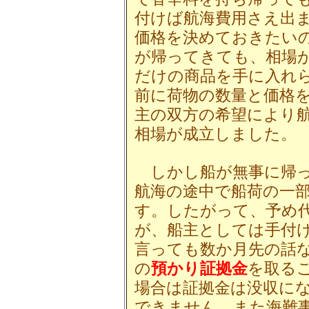
付けば航海費用さえ出
価格を決めておきたい
が帰ってきても、相場
だけの商品を手に入れ
前に荷物の数量と価格
主の双方の希望により
相場が成立しました。
しかし船が無事に帰っ
航海の途中で船荷の一
す。したがって、予め
が、船主としては手付
言っても数か月先の話
の
預かり証拠金
を取る
場合は証拠金は没収に
できません。また海難