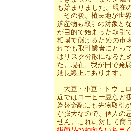
も始まりました。現在
その後、植民地が世界
鉱産物も取引の対象と
が目的で始まった取引
相場で儲けるための市
れでも取引業者にとっ
はリスク分散になるた
た。現在、我が国で発
延長線上にあります。
大豆・小豆・トウモロ
近ではコーヒー豆など
為替金融にも先物取引
が膨大なので、個人の
せん。これに対して商
扱商品の動向をいち早