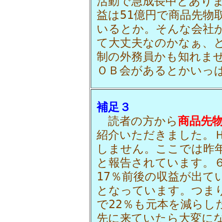
活動で急成長中とありま
益は51億円で商品先物
いるとか。そんな会社
て大丈夫なのかなぁ、
制の外務員かも知れま
ＯＢ会があるとかいっ
補足３
読者の方から
商品先
紹介いただきました。
しません。ここでは昨年
と報告されています。６
17％前後の収益が出て
となっています。つまり
で22％も元本を減らし
先に来ていたら大変に