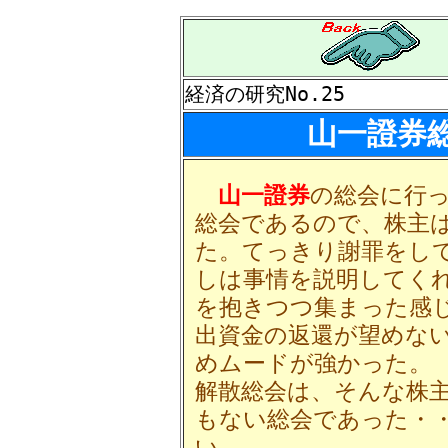
経済の研究No.25
山一證券総
山一證券
の総会に行
総会であるので、株主
た。てっきり謝罪をし
しは事情を説明してく
を抱きつつ集まった感
出資金の返還が望めな
めムードが強かった。 
解散総会は、そんな株
もない総会であった・
い。