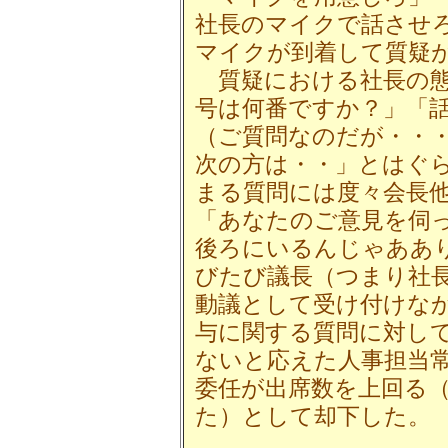
社長のマイクで話させ
マイクが到着して質疑
質疑における社長の態
号は何番ですか？」「
（ご質問なのだが・・
次の方は・・」とはぐ
まる質問には度々会長
「あなたのご意見を伺
後ろにいるんじゃああ
びたび議長（つまり社
動議として受け付けな
与に関する質問に対し
ないと応えた人事担当
委任が出席数を上回る（
た）として却下した。