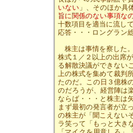
いない
」、そのほか具
旨に関係のない事項な
十数項目を適当に流し
応答・・・ロングラン
株主は事情を察した。
株式１／２以上の出席
る解散決議ができないこ
上の株式を集めて裁判
たのだ。この日３億株
のだろうが、経営陣は
ならば・・・と株主は
まず最初の発言者が立
の株主が「聞こえない
ラ笑って「もっと大き
「マイクを用意しろ」