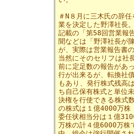
＃N８月に三木氏の辞任
業を決定した野澤社長
記載の「第58回営業報
聞などは「野澤社長が
が、実際は営業報告書
当然にそのセリフは社
前に定足数の報告があっ
行が出来るが、転換社
もあり、発行株式残高は
ち自己保有株式と単位未
決権を行使できる株式
の株式は１億4000万株
委任状相当分は１億310
万株の計４億6000万
中、総会は強行開催さ