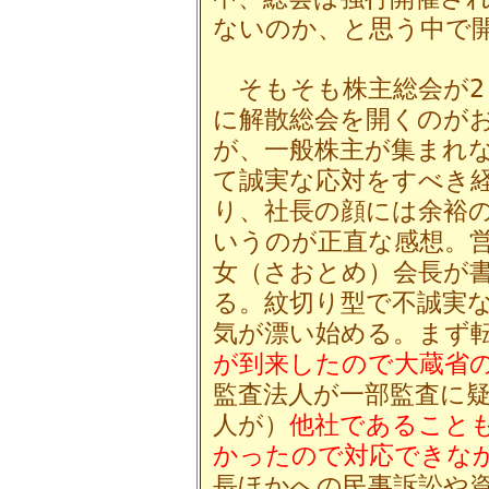
ないのか、と思う中で
そもそも株主総会が2,
に解散総会を開くのが
が、一般株主が集まれ
て誠実な応対をすべき
り、社長の顔には余裕
いうのが正直な感想。
女（さおとめ）会長が
る。紋切り型で不誠実
気が漂い始める。まず
が到来したので大蔵省
監査法人が一部監査に
人が）
他社であること
かったので対応できな
長ほかへの民事訴訟や