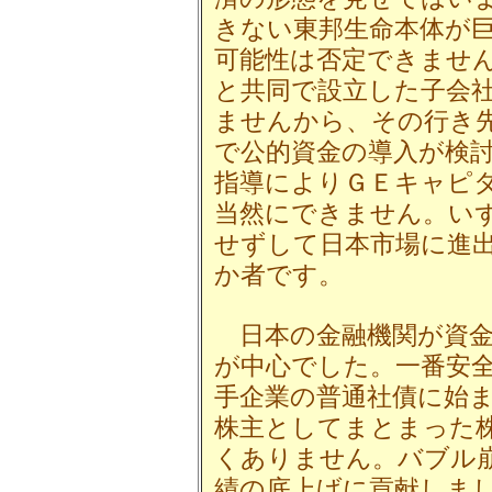
きない東邦生命本体が
可能性は否定できませ
と共同で設立した子会
ませんから、その行き
で公的資金の導入が検
指導によりＧＥキャピ
当然にできません。い
せずして日本市場に進
か者です。
日本の金融機関が資金
が中心でした。一番安
手企業の普通社債に始
株主としてまとまった
くありません。バブル
績の底上げに貢献しま