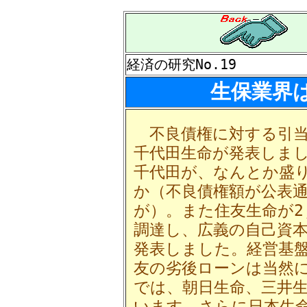
経済の研究No.19
生保業界
不良債権に対する引当
千代田生命が発表しま
千代田が、なんとか盛
か（不良債権額が公表
が）。また住友生命が2
調達し、広義の自己資本
発表しました。経営基
友の劣後ローンは当然
では、朝日生命、三井
います。さらに日本生