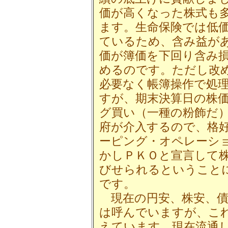
価が高くなった株式も
ます。生命保険では低
ているため、含み益が
価が簿価を下回り含み
めるのです。ただし改
必要なく帳簿操作で処
すが、期末決算日の株
グ買い（一種の粉飾だ
府が介入するので、格
ーピング・オペレーシ
かしＰＫＯと宣言して
びせられるということ
です。
現在の円安、株安、債
は呼んでいますが、こ
えています。現在流通