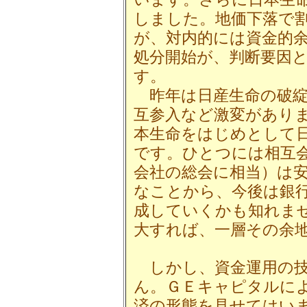
しました。地価下落で
が、対内的には資金的
処分開始が、判断要因
す。
昨年は日産生命の破綻
互参入など激変があり
本生命をはじめとして
です。ひとつには相互
会社の総会に相当）は
なことから、今後は銀
成していくかも知れま
大すれば、一層その余
しかし、資金運用の技
ん。ＧＥキャピタルに
済の形態を見せてはい